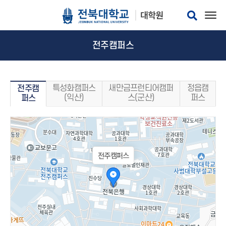
전주캠퍼스
특성화캠퍼스
새만금프런티어캠퍼
정읍캠
전주캠
(익산)
스(군산)
퍼스
퍼스
전주캠퍼스