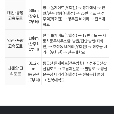
장수 톨게이트(우회전) → 장계에서 → 진
50km
안/전주 방향(좌회전) → 26번 국도 → 전
대전-통영
(장수 I.
주역(좌회전) → 명주골 네거리 → 전북대
고속도로
C부터)
학교
완주 톨게이트(우회전) → 17번국도 → 자
10km
동차등록사무소앞, 남원/진안 방면(좌회
익산-포항
(완주 I.
전) → 호성동 네거리(우회전) → 명주골 네
고속도로
C부터)
거리(우회전) → 전북대학교
31.2k
동군산 톨게이트(전주방향) → 전주군산간
m
산업도로 → 호남제일문 → 팔달로 → 공설
서해안 고
(동군산
운동장 네거리(좌회전) → 전북은행 본점
속도로
I.C부터)
→ 전북대학교