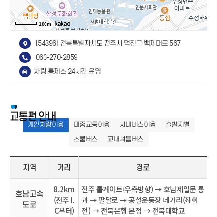
100m
[54896] 전북특별자치도 전주시 덕진구 백제대로 567
063-270-2859
차량 통제소 24시간 운영
교통편 안내
개인차량이용
대중교통이용
시내버스이용
출발지별
스쿨버스
교내셔틀버스
지역
거리
경로
8.2km
전주 톨게이트(우측방향) → 호남제일문 통
호남고속
(전주 I.
과 → 팔달로 → 공설운동장 네거리(좌회
도로
C부터)
전) → 전북은행 본점 → 전북대학교